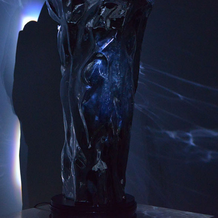
子
HE SPOT 实验艺术节
I 西南公教计划
作/巡演
ee To say 国际女性艺术家表演艺术