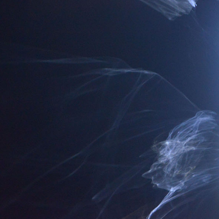
走进寅
YYDR
ON T
YINZ
联合制
To s
潮计划