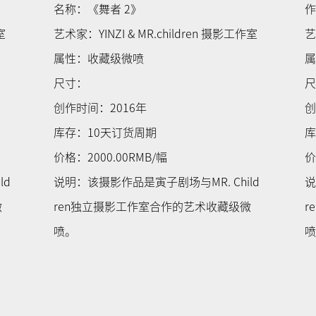
名称：《舞者 2》
室
艺术家：YINZI & MR.children 摄影工作室
艺
属性：收藏级微喷
尺寸：
创作时间：2016年
创
库存：10天订货周期
库
价格：2000.00RMB/幅
价
ld
说明：该摄影作品是寅子剧场与MR. Child
说
微
ren独立摄影工作室合作的艺术收藏级微
r
喷。