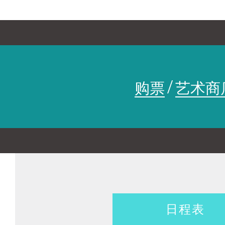
和光影共舞，在赛博城市创造
YYDR
2020年起至今，寅子跨界团队开始
ON THE SPOT 实验艺术节
入城市公共空间的文化交流。我们
YINZI 西南公教计划
梦时空里，创造了一个漂流的
/
购票
艺术商
联合制作/巡演
To see To say 国际女性艺
走进寅子
日程表