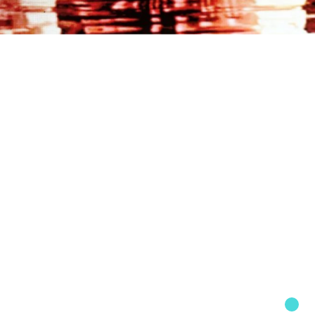
日程表
购票
艺术商店
重庆寅子
走进寅子