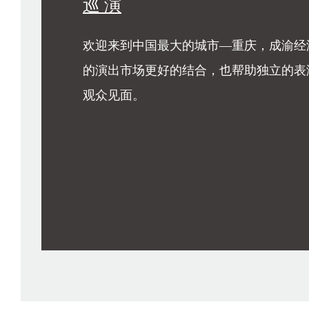
江风戏剧市集
西南首个城市沉浸式戏剧市集—江风戏剧市
开。人们在充满涂鸦的街道上，感受到了
彩的戏剧生活！在世界的黄桷坪，我们突
科技的遨游和人的真实交流中，开启身边