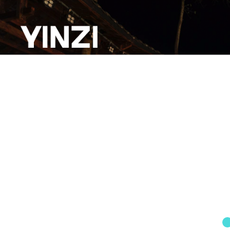
日程表
购票
艺术商店
重庆寅子
走进寅子