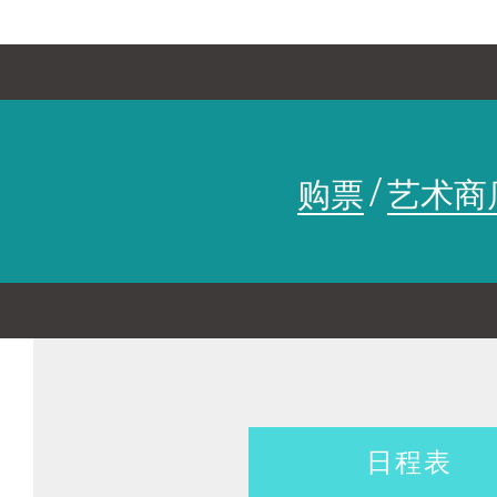
和光影共舞，在赛博城市创造
YYDR
2020年起至今，寅子跨界团队开始
ON THE SPOT 实验艺术节
入城市公共空间的文化交流。我们
YINZI 西南公教计划
梦时空里，创造了一个漂流的
/
购票
艺术商
联合制作/巡演
To see To say 国际女性艺
走进寅子
日程表