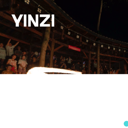
日程表
购票
艺术商店
重庆寅子
走进寅子