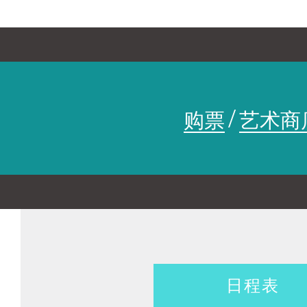
和光影共舞，在赛博城市创造
YYDR
2020年起至今，寅子跨界团队开始
ON THE SPOT 实验艺术节
入城市公共空间的文化交流。我们
YINZI 西南公教计划
梦时空里，创造了一个漂流的
/
购票
艺术商
联合制作/巡演
To see To say 国际女性艺
走进寅子
日程表